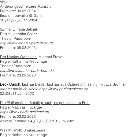
Vögeln
Änderungsschreiberei Kunstflur
Premiere: 30.05.2024
theater trouvaille St. Gallen
16./17./22./23.11.2024
Sonne
, Elfriede Jelinek
Regie: Joachim Goller
Theater Paderborn
http://www.theater-paderborn.de
Premiere: 08.03.2023
Der Nackte Wahnsinn,
Michael Frayn
Regie: Katharina Kreuzhage
Theater Paderborn
http://www.theater-paderborn.de
Premiere: 23.09.2023
Leck Oasch, f
ast nur Lieder, fast nur aus Österreich, fast nur mit Eva Brunner
theater parfin de siècle
https://www.parfindesiecle.ch
02./03./11.Juni 2023
Die Pfeffermühle. Beteiligt euch, es geht um eure Erde
Regie: Matthias Flückiger
https://www.parfindesiecle.ch
Premiere: 03.02.2023
weitere Termine: 04./07./08./09./10. Juni 2023
Was Ihr Wollt,
Shakespeare
Regie: Katharina Kreuzhage