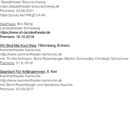
Staatstheater Braunschweig
h
ttps://staatstheater-braunschweig.de
Premiere: 24.09.2021
https://youtu.be/1RKgCcA-t4I
Auerhaus
, Bov Bjerg
Landestheater Schleswig
https://www.sh-landestheater.de
Premiere: 18.10.2019
Wir Sind Mal Kurz Weg,
T.Blomberg, B.Arenz
Kammertheater Karlsruhe
http://www.kammertheater-karlsruhe.de
mit: Th.Hechelmann, Boris Rosenberger, Merten Schroedter, Christoph Schüchner
Premiere
: 21.9. 2018
Spanisch Für Anfängerinnen,
E.
Keil
Kammertheater Karlsruhe
http://www.kammertheater-karlsruhe.de
mit: Boris Rosenberger und Apostolos Naumis
Premiere: 22.09.2017