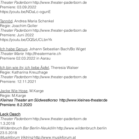
Theater Paderborn
http://www.theater-paderborn.de
Premiere: 03.09.2022
https://youtu.be/NDaLc-ogunE
Tannöd,
Andrea Maria Schenkel
Regie: Joachim Goller
Theater Paderborn
http://www.theater-paderborn.de
Premiere: Juni 2022
https://youtu.be/OQSzUCLbnYk
Ich habe Genug,
Johann Sebastian Bach/Bo Wiget
Theater Marie
http://theatermarie.ch
Premiere 02.03.2022 in Aarau
Ich bin wie ihr, ich liebe Äpfel,
Theresia Walser
Regie: Katharina Kreuzhage
Theater Paderborn
http://www.theater-paderborn.de
Premiere: 12.11.2021
Jacke Wie Hose
, M.Karge
Regie: M.Karge
Kleines Theater am Südwestkorso
http://
www.kleines-theater.de
Premiere: 8.2.2020
Leck Oasch
Theater Paderborn
http://www.theater-paderborn.de
1.3.2018
Wildenbruch Bar Berlin-Neukölln
http://www.wildenbruch.berlin
23.5.2018
Musikforum Viktring
http://www.musikforum.at