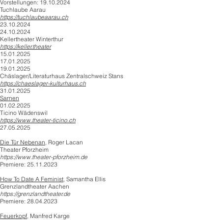
Vorstellungen: 19.10.2024
​Tuchlaube Aarau
https://tuchlaubeaarau.ch
23.10.2024
24.10.2024
​Kellertheater Winterthur
https://keller.theater
15.01.2025
17.01.2025
19.01.2025
​Chäslager/Literaturhaus Zentralschweiz Stans
https://chaeslager-kulturhaus.ch
31.01.2025
Sarnen
01.02.2025
​​Ticino Wädenswil
https://www.theater-ticino.ch
27.05.2025
Die Tür Nebenan
, Roger Lacan
Theater Pforzheim
https://www.theater-pforzheim.de
Premiere: 25.11.2023
How To Date A Feminist,
Samantha Ellis
Grenzlandtheater Aachen
https://grenzlandtheater.de
Premiere: 28.04.2023
Feuerkopf,
Manfred Karge