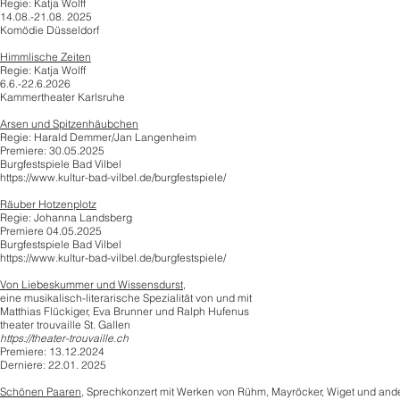
Regie: Katja Wolff
14.08.-21.08. 2025
Komödie Düsseldorf
Himmlische Zeiten
Regie: Katja Wolff
6.6.-22.6.2026
Kammertheater Karlsruhe
Arsen und Spitzenhäubchen
Regie: Harald Demmer/Jan Langenheim
Premiere: 30.05.2025
Burgfestspiele Bad Vilbel
https://www.kultur-bad-vilbel.de/burgfestspiele/
Räuber Hotzenplotz
Regie: Johanna Landsberg
Premiere 04.05.2025
Burgfestspiele Bad Vilbel
https://www.kultur-bad-vilbel.de/burgfestspiele/
Von Liebeskummer und Wissensdurst,
eine musikalisch-literarische Spezialität von und mit
Matthias Flückiger, Eva Brunner und Ralph Hufenus
theater trouvaille St. Gallen
https://theater-trouvaille.ch
Premiere: 13.12.2024
Derniere: 22.01. 2025
Schönen Paaren
, Sprechkonzert mit Werken von Rühm, Mayröcker, Wiget und and