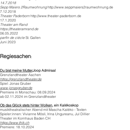
14.7.2018
Sepp Maiers 2Raumwohnung
http://
www.seppmaiers2raumwohnung.de
7.12.2018
Theater Paderborn
http://www.theater-paderborn.de
17.1.2020
Theater am Rand
https://theateramrand.de
06.05.2022
parfin de ciècle
St. Gallen
Juni 2023
Regiesachen
:
Du bist meine Mutter,
Joop Admiraal
Grenzlandtheater Aachen
https://grenzlandtheater.de
Spiel: Jonas Gruber
www.jonasgruber.de
Premiere in Monschau: 08.09.2024
ab 02.11.2024 im Grenzlandtheater
Ob das Glück stets hinter Wolken
, ein Kalékoskop
musiktheatralischer Abend mit Mascha Kaléko - Texten
Spieler:innen: Vivianne Mösli, Irina Ungureanu, Jul Dillier
Theater im Kornhaus Baden CH
https://www.thik.ch
Premiere: 18.10.2024